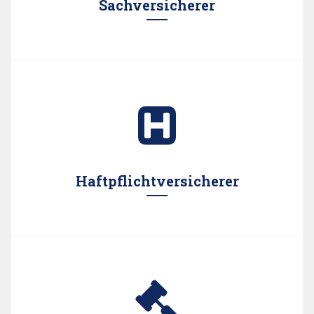
Sachversicherer
Wir erstellen Gutachten aller Art für Sachversicherer.
Haftpflichtversicherer
Wir arbeiten gerne für Sie als Haftpflichtversicherer.