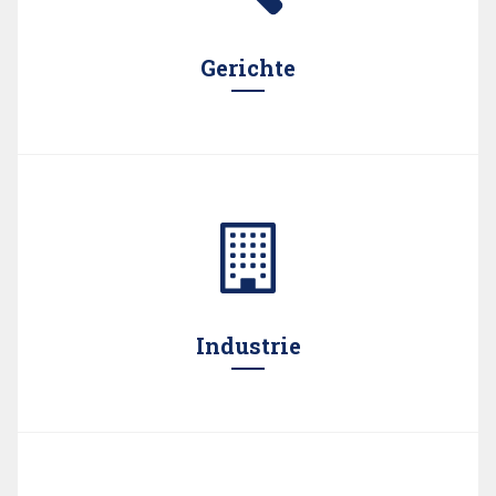
Gerichte
Auch Gerichte nehmen unsere Leistungen gerne in
Anspruch.
Industrie
Kunden aus der Industrie erhalten von uns qualifizierte