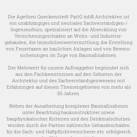
Die Agethen Queckenstedt PartG mbB Architekten ist
ein unabhängiges und neutrales Sachverständigen-/
Ingenieurbüro, spezialisiert auf die Abwicklung von
Versicherungs­schäden an Wohn- und Industrie­
gebäuden, die Immobilien­wert­ermittlung, die Erstellung
von Feuer­taxen an baulichen Anlagen und von Beweis­
sicherungen im Zuge von Baumaßnahmen.
Der Mehrwert für unsere Auftrag­geber begründet sich
aus den Fach­kennt­nissen auf den Gebieten der
Architektur und des Sachverständigen­wesens mit
Erfahrungen auf diesen Themen­gebieten von mehr als
30 Jahren.
Neben der Ausarbeitung komplexer Baumaßnahmen
unter Beachtung bau­konstruk­tiver sowie
bauphysikalischer Kriterien und des Denkmal­schutzes
wurden durch die Partner zahl­reiche Gebäude­schäden
für die Sach- und Haftpflicht­versicherer etc. erfolg­reich