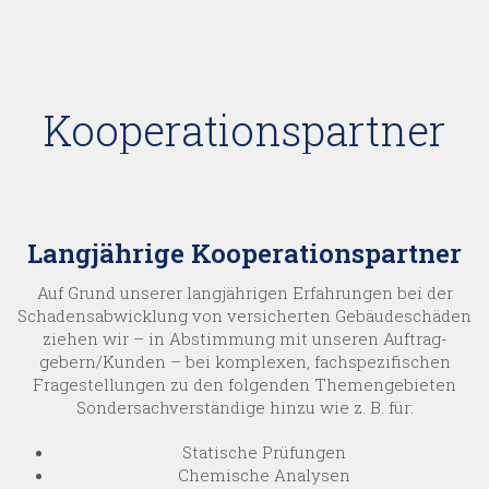
Öffentliche Auftraggeber erhalten bei uns ein breites
Spektrum an Gutachten.
Kooperations­partner
Langjährige Kooperationspartner
Auf Grund unserer lang­jährigen Erfahrungen bei der
Schadens­abwicklung von versicherten Gebäude­schäden
ziehen wir – in Abstimmung mit unseren Auftrag­
gebern/Kunden – bei komplexen, fach­spezi­fischen
Frage­stellungen zu den folgen­den Themen­gebieten
Sonder­sach­verständige hinzu wie z. B. für:
Statische Prüfungen
Chemische Analysen